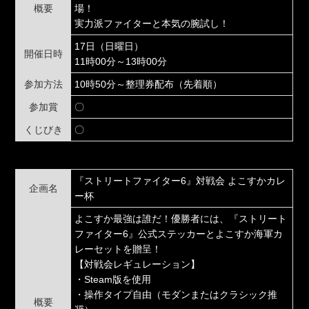
概要
場！
実力派ファイターと本気の腕試し！
17日（日曜日）
開催日時
11時00分～13時00分
参加方法
10時50分～整理券配布（先着順）
参加賞
〇
くじびき
〇
『ストリートファイター6』対戦会 よこすかカレ
企画名
ー杯
よこすか最強は誰だ！優勝者には、『ストリート
ファイター6』公式ステッカーとよこすか海軍カ
レーセットを贈呈！
【対戦会レギュレーション】
・Steam版を使用
・操作タイプ自由（モダンまたはクラシック推
概要