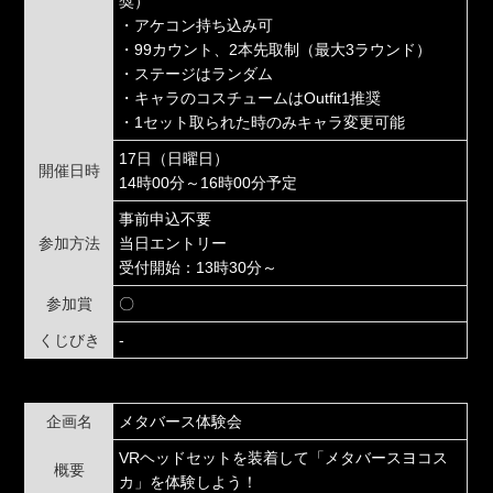
奨）
・アケコン持ち込み可
・99カウント、2本先取制（最大3ラウンド）
・ステージはランダム
・キャラのコスチュームはOutfit1推奨
・1セット取られた時のみキャラ変更可能
17日（日曜日）
開催日時
14時00分～16時00分予定
事前申込不要
参加方法
当日エントリー
受付開始：13時30分～
参加賞
〇
くじびき
-
企画名
メタバース体験会
VRヘッドセットを装着して「メタバースヨコス
概要
カ」を体験しよう！