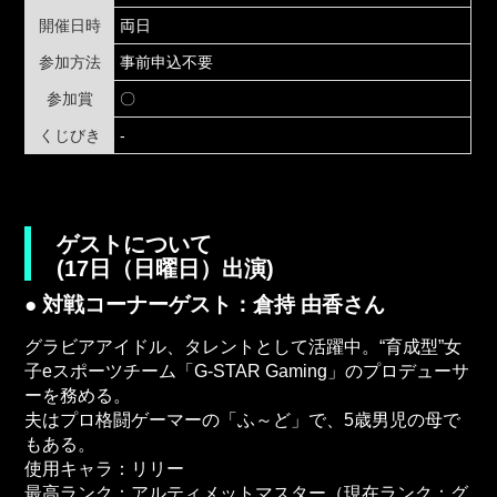
開催日時
両日
参加方法
事前申込不要
参加賞
〇
くじびき
-
ゲストについて
(17日（日曜日）出演)
● 対戦コーナーゲスト：倉持 由香さん
グラビアアイドル、タレントとして活躍中。“育成型”女
子eスポーツチーム「G-STAR Gaming」のプロデューサ
ーを務める。
夫はプロ格闘ゲーマーの「ふ～ど」で、5歳男児の母で
もある。
使用キャラ：リリー
最高ランク：アルティメットマスター（現在ランク：グ