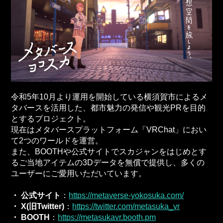
令和5年10月より運用を開始している横須賀市によるメ
タバースを活用した、都市魅力の発信や観光PRを目的
とするプロジェクト。
現在はメタバースプラットフォーム「VRChat」におい
て2つのワールドを運営。
また、BOOTHや公式サイトでスカジャンをはじめとす
るご当地アイテムの3Dデータを無償で提供し、多くの
ユーザーにご愛用いただいています。
・ 公式サイト
：
https://metaverse-yokosuka.com/
・ X(
旧Twitter)
：
https://twitter.com/metasuka_vr
・ BOOTH
：
https://metasukavr.booth.pm