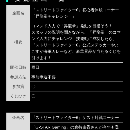
『ストリートファイター6』初心者体験コーナー
企画名
「昇龍拳チャレンジ！」
コマンド入力で「昇龍拳」発動を目指そう！
スタッフの説明を聞きながら、「昇龍拳」のコマ
ンド入力にチャレンジ！技発動に成功したら、
概要
『ストリートファイター6』公式ステッカーやよ
こすか海軍カレーなど、豪華景品が当たるくじを
引けます！
開催日時
両日
参加方法
事前申込不要
参加賞
〇
くじびき
〇
企画名
『ストリートファイター6』ゲスト対戦コーナー
「G-STAR Gaming」の倉持由香さんが今年も登